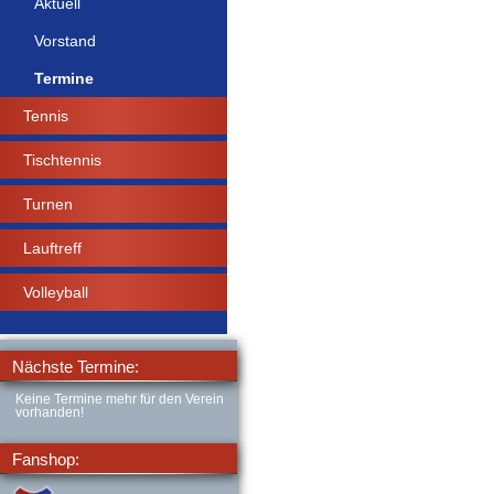
Aktuell
Vorstand
Termine
Tennis
Tischtennis
Turnen
Lauftreff
Volleyball
Nächste Termine:
Keine Termine mehr für den Verein
vorhanden!
Fanshop: