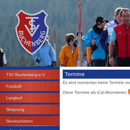
Termine
TSV Buchenberg e.V.
Es sind momentan keine Termine vo
Fussball
Diese Termine als iCal Abonnieren:
Langlauf
Skisprung
Stockschützen