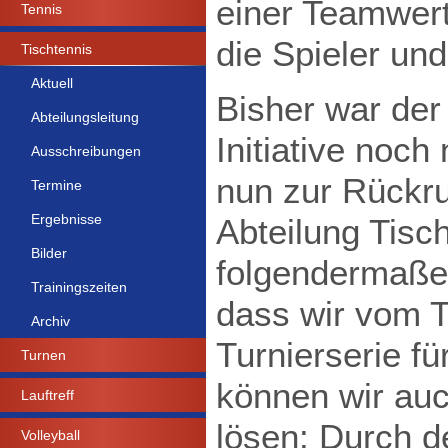
einer Teamwer
Tennis
die Spieler un
Tischtennis
Aktuell
Bisher war der
Abteilungsleitung
Initiative noch
Ausschreibungen
nun zur Rückr
Termine
Ergebnisse
Abteilung Tisch
Bilder
folgendermaßen
Trainingszeiten
dass wir vom 
Archiv
Turnierserie fü
Turnen
können wir auc
Lauftreff
lösen: Durch d
Volleyball