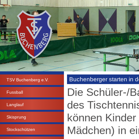
Buchenberger starten in d
TSV Buchenberg e.V.
Die Schüler-/Ba
Fussball
des Tischtenni
Langlauf
können Kinder 
Skisprung
Mädchen) in ein
Stockschützen