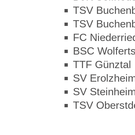
TSV Buchenb
TSV Buchenb
FC Niederrie
BSC Wolfert
TTF Günztal
SV Erolzhei
SV Steinhei
TSV Oberstd