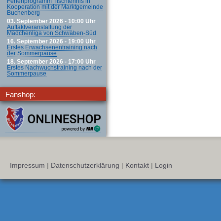
Ferienprogramm Tischtennis in
Kooperation mit der Marktgemeinde
Buchenberg
03. September 2026 - 10:00 Uhr
Auftaktveranstaltung der
Mädchenliga von Schwaben-Süd
16. September 2026 - 19:00 Uhr
Erstes Erwachsenentraining nach
der Sommerpause
18. September 2026 - 17:00 Uhr
Erstes Nachwuchstraining nach der
Sommerpause
Fanshop:
Impressum
|
Datenschutzerklärung
|
Kontakt
|
Login