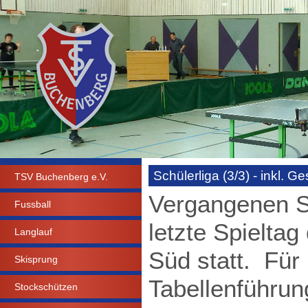
Schülerliga (3/3) - inkl. 
TSV Buchenberg e.V.
Vergangenen Sa
Fussball
letzte Spielta
Langlauf
Süd statt. Für
Skisprung
Tabellenführun
Stockschützen