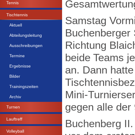
Gesamtwertung
Tennis
Tischtennis
Samstag Vormit
Aktuell
Buchenberger S
Abteilungsleitung
Richtung Blaic
Ausschreibungen
beide Teams jew
Termine
Ergebnisse
an. Dann hatte
Bilder
Tischtennisbez
Trainingszeiten
Mini-Turnierser
Archiv
gegen alle der
Turnen
Lauftreff
Buchenberg II.
Volleyball