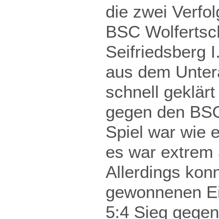
die zwei Verfol
BSC Wolfertsc
Seifriedsberg 
aus dem Untera
schnell geklär
gegen den BSC
Spiel war wie 
es war extrem
Allerdings konn
gewonnenen Ei
5:4 Sieg gegen