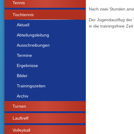
Tennis
Nach zwei Stunden ans
Tischtennis
Der Jugendausflug der
Aktuell
in die trainingsfreie Ze
Abteilungsleitung
Ausschreibungen
Termine
Ergebnisse
Bilder
Trainingszeiten
Archiv
Turnen
Lauftreff
Volleyball