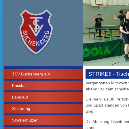
STRIKE!! - Tisc
TSV Buchenberg e.V.
Vergangenen Mittwoch t
Fussball
Abend vor dem schulfre
Langlauf
Die mehr als 30 Persone
und Spaß standen von K
Skisprung
ging.
Stockschützen
Die Abteilung Tischte
stand.