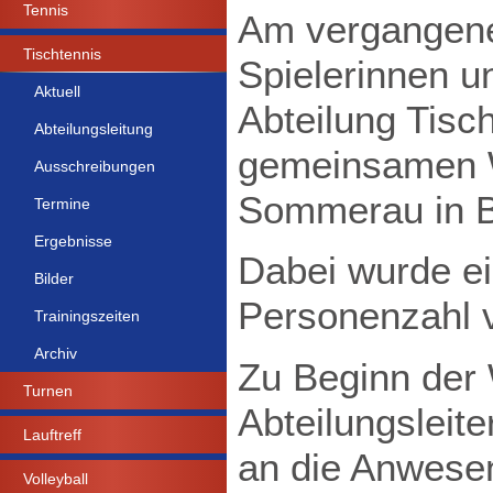
Tennis
Am vergangenen
Tischtennis
Spielerinnen u
Aktuell
Abteilung Tisc
Abteilungsleitung
gemeinsamen W
Ausschreibungen
Sommerau in 
Termine
Ergebnisse
Dabei wurde ei
Bilder
Personenzahl 
Trainingszeiten
Archiv
Zu Beginn der 
Turnen
Abteilungslei
Lauftreff
an die Anwese
Volleyball