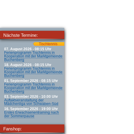
Nächste Termine:
Tischtennis
07. August 2026 - 08:15 Uhr
Ferienprogramm Tischtennis in
Kooperation mit der Marktgemeinde
Buchenberg
18. August 2026 - 08:15 Uhr
Ferienprogramm Tischtennis in
Kooperation mit der Marktgemeinde
Buchenberg
01. September 2026 - 08:15 Uhr
Ferienprogramm Tischtennis in
Kooperation mit der Marktgemeinde
Buchenberg
03. September 2026 - 10:00 Uhr
Auftaktveranstaltung der
Mädchenliga von Schwaben-Süd
16. September 2026 - 19:00 Uhr
Erstes Erwachsenentraining nach
der Sommerpause
Fanshop: