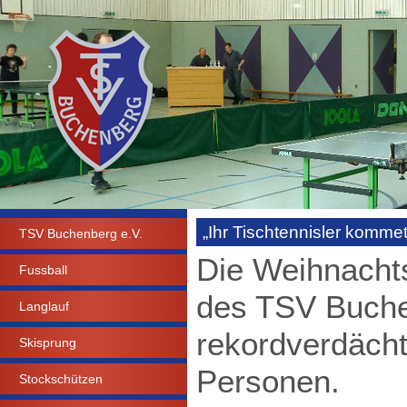
„Ihr Tischtennisler komme
TSV Buchenberg e.V.
Die Weihnachts
Fussball
des TSV Buche
Langlauf
rekordverdächt
Skisprung
Personen.
Stockschützen