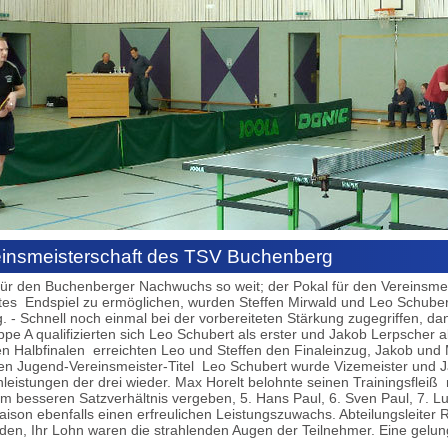
einsmeisterschaft des TSV Buchenberg
ür den Buchenberger Nachwuchs so weit; der Pokal für den Vereinsmeis
tes Endspiel zu ermöglichen, wurden Steffen Mirwald und Leo Schuber
g. - Schnell noch einmal bei der vorbereiteten Stärkung zugegriffen, 
ppe A qualifizierten sich Leo Schubert als erster und Jakob Lerpscher 
n Halbfinalen erreichten Leo und Steffen den Finaleinzug, Jakob und 
den Jugend-Vereinsmeister-Titel Leo Schubert wurde Vizemeister und Ja
eistungen der drei wieder. Max Horelt belohnte seinen Trainingsfleiß m
em besseren Satzverhältnis vergeben, 5. Hans Paul, 6. Sven Paul, 7. 
Saison ebenfalls einen erfreulichen Leistungszuwachs. Abteilungsleite
den, Ihr Lohn waren die strahlenden Augen der Teilnehmer. Eine gelun