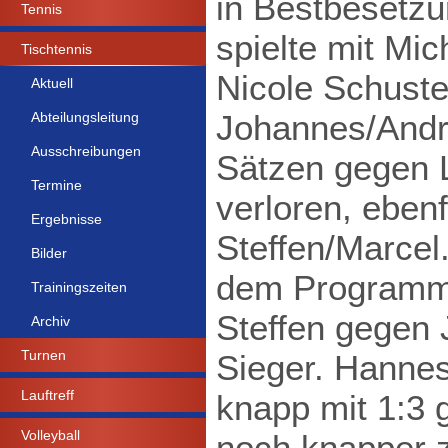
in Bestbesetzu
Tennis
spielte mit Mi
Tischtennis
Nicole Schuste
Aktuell
Johannes/Andr
Abteilungsleitung
Ausschreibungen
Sätzen gegen 
Termine
verloren, ebenf
Ergebnisse
Steffen/Marcel
Bilder
dem Programm.
Trainingszeiten
Steffen gegen
Archiv
Turnen
Sieger. Hanne
Lauftreff
knapp mit 1:3 
Volleyball
noch knapper zu