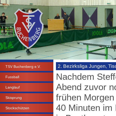
2. Bezirksliga Jungen, Tis
TSV Buchenberg e.V.
Nachdem Steff
Fussball
Abend zuvor no
Langlauf
frühen Morgen 
Skisprung
40 Minuten im
Stockschützen