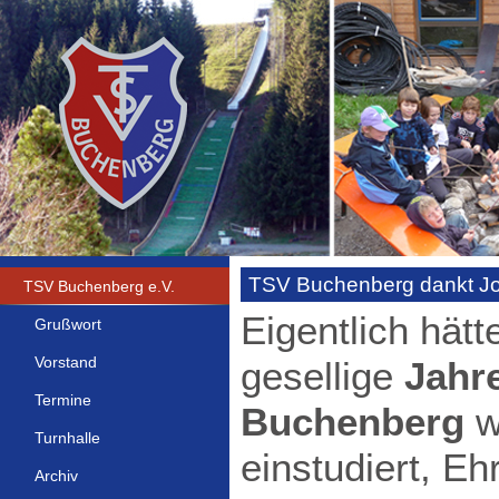
TSV Buchenberg dankt Jos
TSV Buchenberg e.V.
Eigentlich hätt
Grußwort
Vorstand
gesellige
Jahr
Termine
Buchenberg
w
Turnhalle
einstudiert, E
Archiv