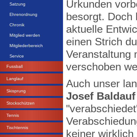
Urkunden vorb
Satzung
besorgt. Doch 
Ehrenordnung
Chronik
aktuelle Entw
Mitglied werden
einen Strich d
Mitgliederbereich
Veranstaltung 
Service
verschoben w
Fussball
Langlauf
Auch unser lan
Skisprung
Josef Baldauf
Stockschützen
"verabschiedet
Tennis
Verabschiedung
Tischtennis
keiner wirklic