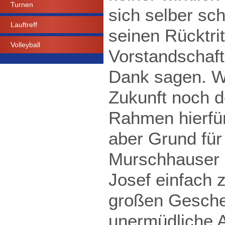
Turnen
sich selber sc
Lauftreff
seinen Rücktritt
Volleyball
Vorstandschaf
Dank sagen. Wi
Zukunft noch 
Rahmen hierfü
aber Grund für
Murschhauser 
Josef einfach
großen Gesche
unermüdliche A