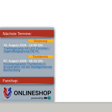
Nächste Termine:
Skisprung
16. August 2026 - 12:00 Uhr
Trainingscamp mit LKS Poroniec /
Jugendbegegnung DE-PL
Tischtennis
07. August 2026 - 08:15 Uhr
Ferienprogramm Tischtennis in
Kooperation mit der Marktgemeinde
Buchenberg
Fanshop: