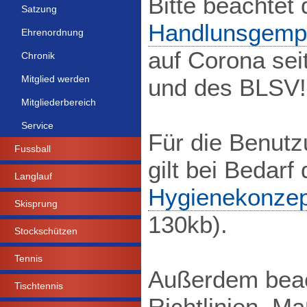
Bitte beachtet
Satzung
Handlunsgemp
Ehrenordnung
auf Corona sei
Chronik
Mitglied werden
und des BLSV!
Mitgliederbereich
Service
Für die Benutz
Fussball
gilt bei Bedar
Langlauf
Hygienekonzep
Skisprung
130kb).
Stockschützen
Tennis
Außerdem beach
Tischtennis
Richtlinien, M