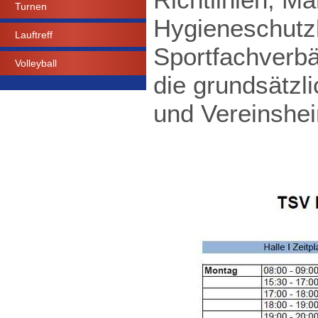
Turnen
Hygieneschutz
Lauftreff
Sportfachverbä
Volleyball
die grundsätzl
und Vereinshei