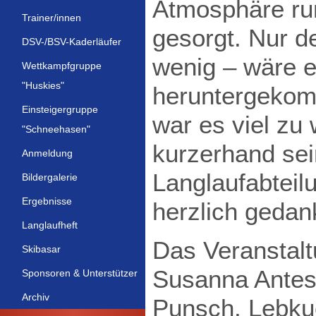
Atmosphäre ru
Trainer/innen
gesorgt. Nur d
DSV-/BSV-Kaderläufer
wenig – wäre e
Wettkampfgruppe
"Huskies"
heruntergekom
Einsteigergruppe
war es viel zu
"Schneehasen"
kurzerhand sei
Anmeldung
Langlaufabteilu
Bildergalerie
Ergebnisse
herzlich gedan
Langlaufheft
Das Veranstal
Skibasar
Susanna Antes
Sponsoren & Unterstützer
Archiv
Punsch, Lebkuc