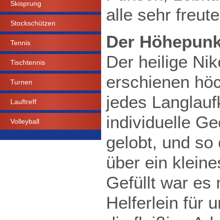
Skisprung
alle sehr freute
Stockschützen
Der Höhepunk
Tennis
Der heilige Ni
Tischtennis
erschienen höc
Turnen
jedes Langlaufk
Lauftreff
individuelle G
Volleyball
gelobt, und so
über ein klein
Gefüllt war es
Helferlein für 