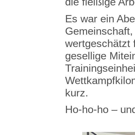
die fleißige Ar
Es war ein Ab
Gemeinschaft,
wertgeschätzt 
gesellige Mite
Trainingseinhe
Wettkampfkilom
kurz.
Ho-ho-ho – und