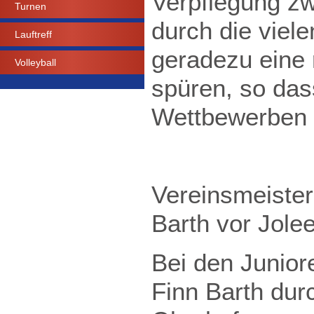
Verpflegung zw
Turnen
durch die viel
Lauftreff
geradezu eine 
Volleyball
spüren, so dass
Wettbewerben 
Vereinsmeister
Barth vor Jole
Bei den Junior
Finn Barth dur