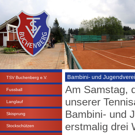
Bambini- und Jugendverei
TSV Buchenberg e.V.
Am Samstag, de
Fussball
unserer Tenni
Langlauf
Bambini- und J
Skisprung
erstmalig drei
Stockschützen