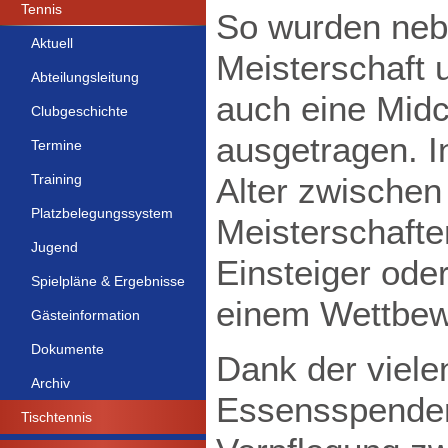
Tennis
So wurden nebe
Aktuell
Meisterschaft
Abteilungsleitung
auch eine Midc
Clubgeschichte
ausgetragen. 
Termine
Alter zwischen
Training
Platzbelegungssystem
Meisterschaften
Jugend
Einsteiger oder
Spielpläne & Ergebnisse
einem Wettbew
Gästeinformation
Dokumente
Dank der viele
Archiv
Essensspenden 
Tischtennis