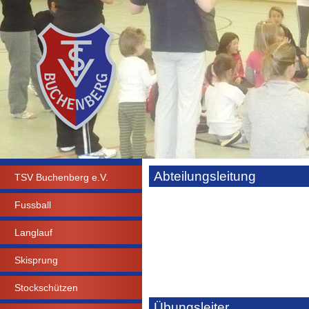
Abteilungsleitung
TSV Buchenberg e.V.
Fussball
Langlauf
Skisprung
Stockschützen
Übungsleiter