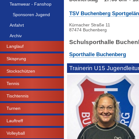
Teamwear - Fanshop
TSV Buchenberg Sportgelä
Sponsoren Jugend
Kürnacher Straße 11
Anfahrt
87474 Buchenberg
Archiv
Schulsporthalle Buchenb
Langlauf
Sporthalle Buchenberg
Skisprung
Trainerin U15 Jugendleit
Stockschützen
Tennis
Tischtennis
Turnen
Lauftreff
Volleyball