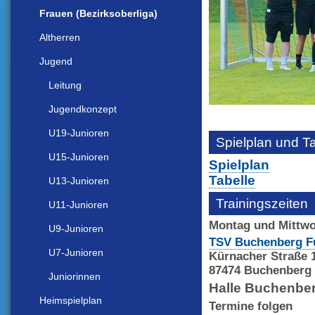
Frauen (Bezirksoberliga)
Altherren
Jugend
Leitung
Jugendkonzept
U19-Junioren
Spielplan und T
U15-Junioren
Spielplan
Tabelle
U13-Junioren
Trainingszeiten
U11-Junioren
Montag und Mittw
U9-Junioren
TSV Buchenberg F
U7-Junioren
Kürnacher Straße 
87474 Buchenberg
Juniorinnen
Halle Buchenber
Heimspielplan
Termine folgen