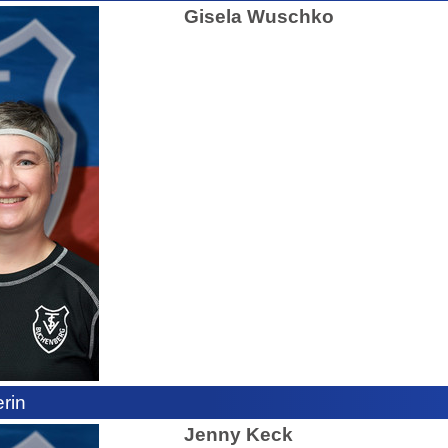
G
isela Wuschko
rin
Jenny Keck