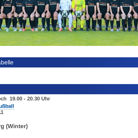
abelle
och
19.00 - 20.30 Uhr
ußball
11
g (Winter)