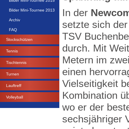
Bilder Mini-Tournee 2015
In der
Newcom
Bilder Mini-Tournee 2013
Archiv
setzte sich der
FAQ
TSV Buchenber
Stockschützen
durch. Mit Wei
Tennis
Metern im zwei
Tischtennis
einen hervorr
Turnen
Vielseitigkeit 
Lauftreff
Kombination übe
Volleyball
wo er der bes
sechsjähriger