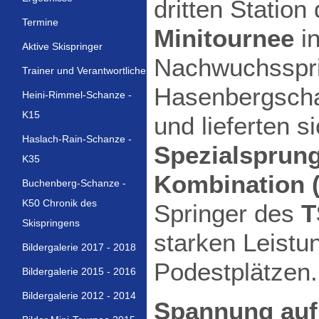
dritten Station
Termine
Minitournee
in
Aktive Skispringer
Nachwuchsspri
Trainer und Verantwortliche
Hasenbergscha
Heini-Rimmel-Schanze -
K15
und lieferten 
Haslach-Rain-Schanze -
Spezialsprung
K35
Kombination (
Buchenberg-Schanze -
K50 Chronik des
Springer des
T
Skispringens
starken Leistu
Bildergalerie 2017 - 2018
Podestplätzen.
Bildergalerie 2015 - 2016
Bildergalerie 2012 - 2014
Spannung auf