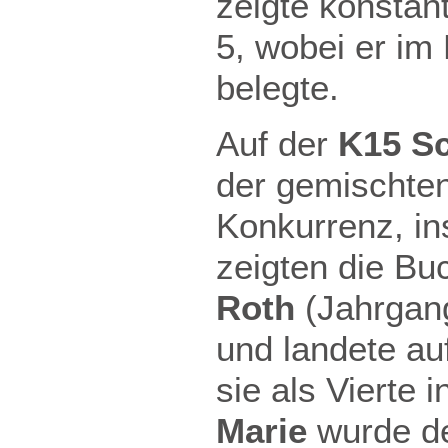
zeigte konstant
5, wobei er im 
belegte.
Auf der
K15 S
der gemischten
Konkurrenz, i
zeigten die B
Roth
(Jahrgang
und landete au
sie als Vierte 
Marie
wurde de