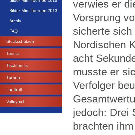
Bilder Mini-Tournee 2015
verwies er d
Bilder Mini-Tournee 2013
Vorsprung vo
Archiv
sicherte sich
FAQ
Nordischen K
Stockschützen
Tennis
acht Sekunde
Tischtennis
musste er si
Turnen
Verfolger be
Lauftreff
Gesamtwertun
Volleyball
jedoch: Drei
brachten ihm