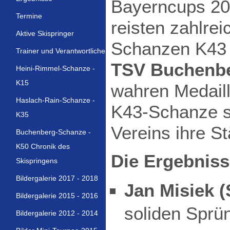
Bayerncups 20
Termine
reisten zahlre
Aktive Skispringer
Schanzen K43 
Trainer und Verantwortliche
TSV Buchenb
Heini-Rimmel-Schanze -
K15
wahren Medaill
Haslach-Rain-Schanze -
K43-Schanze sp
K35
Vereins ihre St
Buchenberg-Schanze -
K50 Chronik des
Die Ergebniss
Skispringens
Bildergalerie 2017 - 2018
Jan Misiek (
Bildergalerie 2015 - 2016
soliden Sprü
Bildergalerie 2012 - 2014