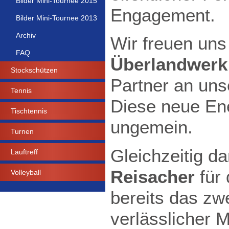
Bilder Mini-Tournee 2015
Engagement.
Bilder Mini-Tournee 2013
Archiv
Wir freuen uns
FAQ
Überlandwerk
Stockschützen
Partner an uns
Tennis
Diese neue Ene
Tischtennis
ungemein.
Turnen
Gleichzeitig d
Lauftreff
Reisacher
für 
Volleyball
bereits das zw
verlässlicher M