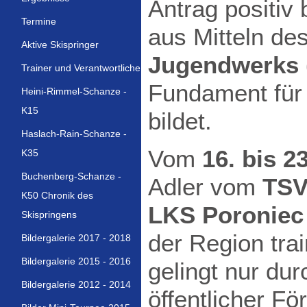
Antrag positiv
Termine
aus Mitteln de
Aktive Skispringer
Jugendwerks
Trainer und Verantwortliche
Fundament für
Heini-Rimmel-Schanze -
K15
bildet.
Haslach-Rain-Schanze -
Vom
16. bis 2
K35
Buchenberg-Schanze -
Adler vom
TSV
K50 Chronik des
LKS Poroniec
Skispringens
der Region tra
Bildergalerie 2017 - 2018
Bildergalerie 2015 - 2016
gelingt nur du
Bildergalerie 2012 - 2014
öffentlicher F