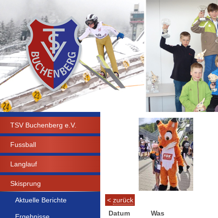
TSV Buchenberg e.V.
Fussball
Langlauf
Skisprung
<
zurück
Aktuelle Berichte
Datum
Was
Ergebnisse