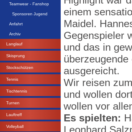
Teamwear - Fanshop
einem sensatio
Sponsoren Jugend
Maidel. Hannes
Anfahrt
Gegenspieler w
Archiv
und das in gew
Langlauf
überzeugende e
Skisprung
ausgereicht.
Stockschützen
Wir reisen zum
Tennis
und wollen dort
Tischtennis
wollen vor all
Turnen
Es spielten:
Ha
Lauftreff
Leonhard Salz
Volleyball